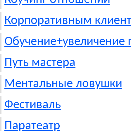
Корпоративным клиен
Обучение+увеличение
Путь мастера
Ментальные ловушки
Фестиваль
Паратеатр