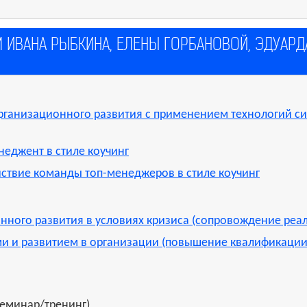
ИВАНА РЫБКИНА, ЕЛЕНЫ ГОРБАНОВОЙ, ЭДУАРДА
организационного развития с применением технологий с
неджент в стиле коучинг
ствие команды топ-менеджеров в стиле коучинг
нного развития в условиях кризиса (сопровождение реа
и и развитием в организации (повышение квалификации
еминар/тренинг)