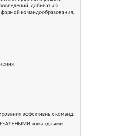
вовведений, добиваться
ли формой командообразования,
енения
нирования эффективных команд.
х с РЕАЛЬНЫМИ командными