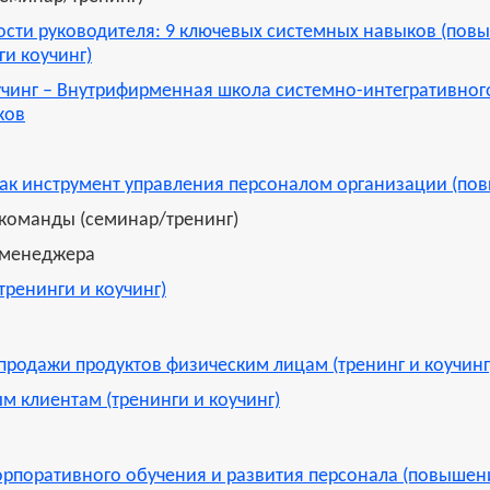
сти руководителя: 9 ключевых системных навыков (пов
и коучинг)
чинг – Внутрифирменная школа системно-интегративног
ков
ак инструмент управления персоналом организации (по
 команды (семинар/тренинг)
 менеджера
тренинги и коучинг)
продажи продуктов физическим лицам (тренинг и коучинг
 клиентам (тренинги и коучинг)
орпоративного обучения и развития персонала (повышен