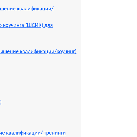
ышение квалификации/
о коучинга (ШСИК) для
вышение квалификации/коучинг)
)
ие квалификации/ тренинги